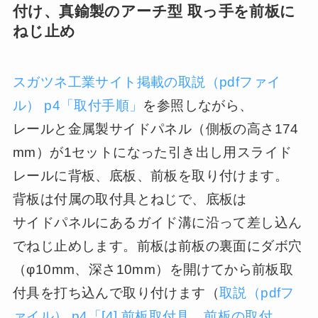
付け、真鍮製のアーチ型 取っ手を前板に
ねじ止め
スガツネ工業サイト掲載の取説（pdfファイ
ル） p4「取付手順」
を参照しながら、
レールと金属製サイドパネル
（側板の高さ174
mm）が1セットになった引き出し用スライド
レールに背板、底板、前板を取り付けます。
背板は付属の取付具とねじで、底板は
サイドパネル
にあるガイド溝に沿って差し込ん
でねじ止めします。前板は前板の裏面にダボ穴
（φ10mm、深さ10mm）を開けてから前板取
付具を打ち込んで取り付けます（
取説（pdfフ
ァイル） p4「[4] 前板取付具、前板の取付