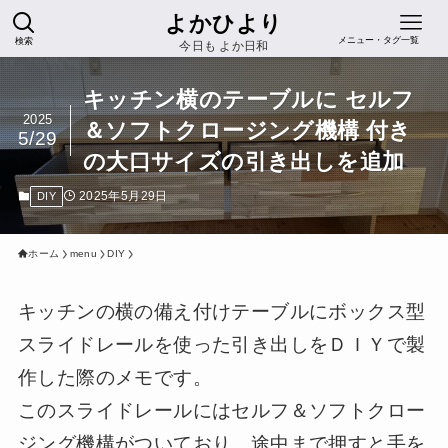
よかひより
検索
メニュー・タグ一覧
今日も よか日和
キッチン横のテーブルに セルフ
2025
＆ソフトクロージング機構 付き
5/29
の大口サイズの引き出しを追加
2025年5月29日
DIY
ホーム
menu
DIY
キッチンの横の備え付けテーブルにボックス型
スライドレールを使った引き出しをＤＩＹで製
作した際のメモです。
このスライドレールにはセルフ＆ソフトクロー
ジング機構がついており、途中まで押すと手を