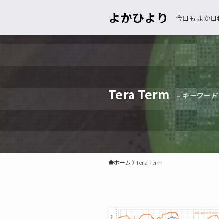
よかひより
今日も よか日
Tera Term
– キーワード
ホーム
Tera Term