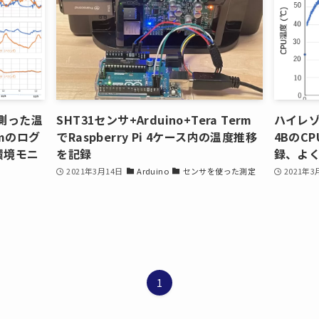
0で測った温
SHT31センサ+Arduino+Tera Term
ハイレゾ連
rmのログ
でRaspberry Pi 4ケース内の温度推移
4BのCP
環境モニ
を記録
録、よ
2021年3月14日
Arduino
センサを使った測定
2021年3
1