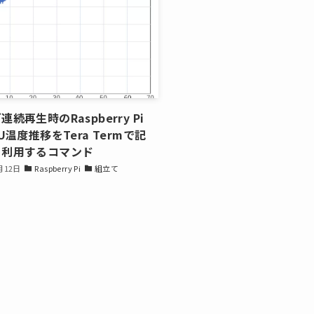
続再生時のRaspberry Pi
U温度推移をTera Termで記
く利用するコマンド
月12日
Raspberry Pi
組立て