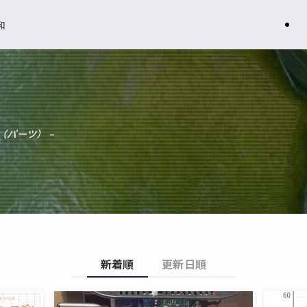
和
（パーツ） –
新着順
更新日順