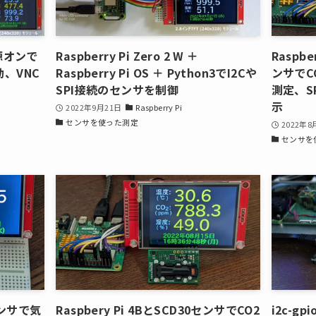
の電源オンで
Raspberry Pi Zero 2 W ＋
Raspbe
動、VNC
Raspberry Pi OS ＋ Python3でI2Cや
ンサでC
SPI接続のセンサを制御
測定、S
示
2022年9月21日
Raspberry Pi
センサを使った測定
2022年8
センサを
0センサで気
Raspbery Pi 4BとSCD30センサでCO2
i2c-g