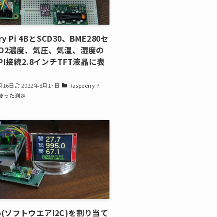
ry Pi 4BとSCD30、BME280セ
O2濃度、気圧、気温、湿度の
PI接続2.8インチTFT液晶に表
月16日
2022年8月17日
Raspberry Pi
使った測定
pio(ソフトウエアI2C)を割り当て