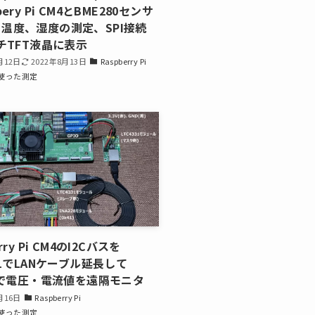
bery Pi CM4とBME280センサ
温度、湿度の測定、SPI接続
ンチTFT液晶に表示
月12日
2022年8月13日
Raspberry Pi
使った測定
rry Pi CM4のI2Cバスを
331でLANケーブル延長して
28で電圧・電流値を遠隔モニタ
月16日
Raspberry Pi
使った測定