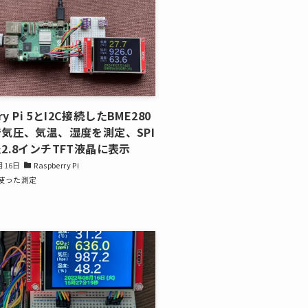
ry Pi 5とI2C接続したBME280
気圧、気温、湿度を測定、SPI
2.8インチTFT液晶に表示
月16日
Raspberry Pi
使った測定