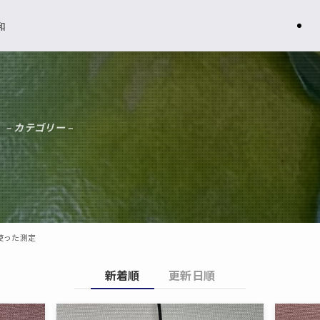
和
– カテゴリー –
使った測定
新着順
更新日順