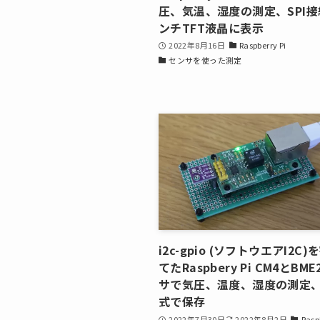
圧、気温、湿度の測定、SPI接続
ンチTFT液晶に表示
2022年8月16日
Raspberry Pi
センサを使った測定
i2c-gpio (ソフトウエアI2C
てたRaspbery Pi CM4とBM
サで気圧、温度、湿度の測定、
式で保存
2022年7月30日
2022年8月2日
Rasp