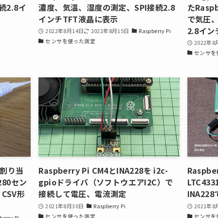
2.8イ
濃度、気温、湿度の測定、SPI接続2.8
たRasp
インチTFT液晶に表示
で気圧、
2.8イ
2022年8月14日
2022年8月15日
Raspberry Pi
センサを使った測定
2022年8
センサを
)を割り当
Raspberry Pi CM4とINA228を i2c-
Raspbe
E280セン
gpioドライバ（ソフトウエアI2C）で
LTC4
CSV形
接続して電圧、電流測定
INA2
2021年8月30日
Raspberry Pi
2021年8
センサを使った測定
センサを
berry Pi