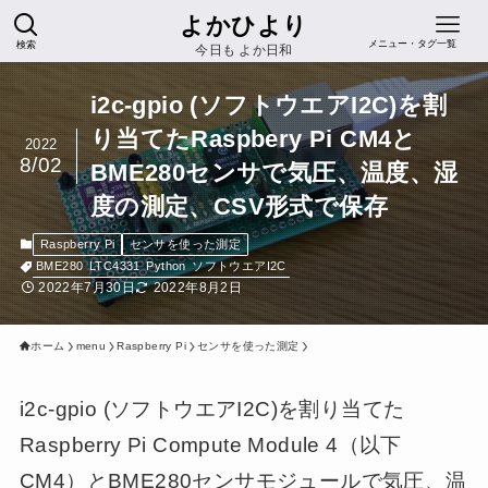
よかひより
検索
メニュー・タグ一覧
今日も よか日和
i2c-gpio (ソフトウエアI2C)を割
り当てたRaspbery Pi CM4と
2022
8/02
BME280センサで気圧、温度、湿
度の測定、CSV形式で保存
Raspberry Pi
センサを使った測定
BME280
LTC4331
Python
ソフトウエアI2C
2022年7月30日
2022年8月2日
ホーム
menu
Raspberry Pi
センサを使った測定
i2c-gpio (ソフトウエアI2C)を割り当てた
Raspberry Pi Compute Module 4（以下
CM4）とBME280センサモジュールで気圧、温