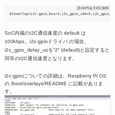
dtoverlay=i2c-gpio,bus=3,i2c_gpio_sda=5,i2c_gpio_s
SoC内蔵のI2C通信速度の default は
100kbps。i2c-gpioドライバ の場合、
i2c_gpio_delay_usを”2″ (default)と設定すると
同等のI2C通信速度となります。
i2c-gpioについての詳細は、Raspberry Pi OS
の /boot/overlays/README に記載がありま
す。