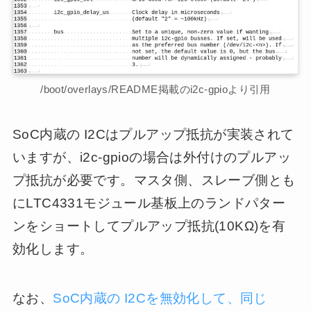
/boot/overlays/README掲載のi2c-gpioより引用
SoC内蔵の I2Cはプルアップ抵抗が実装されて
いますが、i2c-gpioの場合は外付けのプルアッ
プ抵抗が必要です。マスタ側、スレーブ側とも
にLTC4331モジュール基板上のランドパター
ンをショートしてプルアップ抵抗(10KΩ)を有
効化します。
なお、
SoC内蔵の I2Cを無効化して、同じ