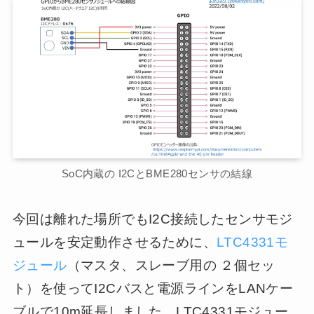
SoC内蔵の I2CとBME280センサの結線
今回は離れた場所でもI2C接続したセンサモジ
ュールを安定動作させるために、
LTC4331モ
ジュール
（マスタ、スレーブ用の ２個セッ
ト）を使ってI2Cバスと電源ラインをLANケー
ブルで10m延長しました。LTC4331モジュー