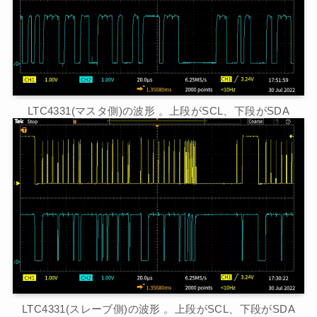
LTC4331(マスタ側)の波形 。上段がSCL、下段がSDA
LTC4331(スレーブ側)の波形 。上段がSCL、下段がSDA