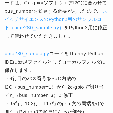
ードは、i2c-gpio(ソフトウエアI2C)に合わせて
bus_numberを変更する必要があったので、
ス
イッチサイエンスのPython2用のサンプルコー
ド（bme280_sample.py）
をPython3用に修正
して使わせていただきました。
bme280_sample.py
コードをThonny Python
IDEに新規ファイルとしてローカルフォルダに
保存します。
・6行目のバス番号をSoC内蔵の
I2C（bus_number=1）からi2c-gpioで割り当
てた（bus_number=
3
）に修正
・95行、103行、117行のprint文の両端を()で
囲む（Python3で変更になった部分）