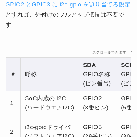
GPIO2 とGPIO3 に i2c-gpio を割り当てる設定
とすれば、外付けのプルアップ抵抗は不要で
す。
スクロールできます
SDA
SCL
＃
呼称
GPIO名称
GPI
(ピン番号)
(ピン
SoC内蔵の I2C
GPIO2
GPIO
1
(ハードウエアI2C)
(3番ピン)
(5番
i2c-gpioドライバ
GPIO5
GPIO
2
(ソフトウエアI2C)
(29番ピン)
(30