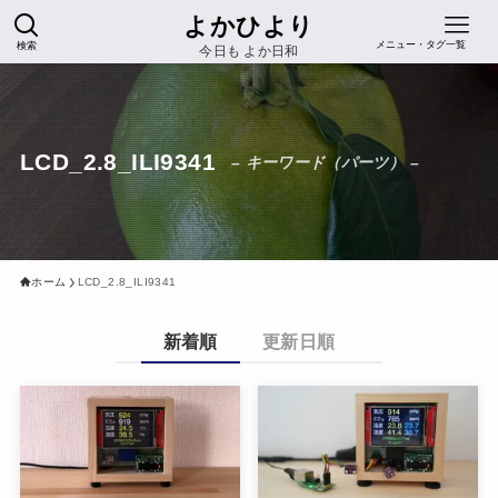
よかひより
検索
メニュー・タグ一覧
今日も よか日和
LCD_2.8_ILI9341
– キーワード（パーツ） –
ホーム
LCD_2.8_ILI9341
新着順
更新日順