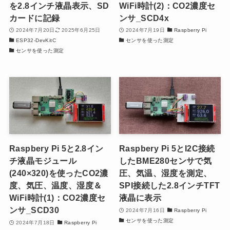
を2.8インチ液晶表示、SD
WiFi時計(2)：CO2濃度セ
カードに記録
ンサ_SCD4x
2024年7月20日
2025年6月25日
2024年7月19日
Raspberry Pi
ESP32-DevKitC
センサを使った測定
センサを使った測定
Raspbery Pi 5と2.8イン
Raspbery Pi 5とI2C接続
チ液晶モジュール
したBME280センサで気
(240×320)を使ったCO2濃
圧、気温、湿度を測定、
度、気圧、温度、湿度＆
SPI接続した2.8インチTFT
WiFi時計(1)：CO2濃度セ
液晶に表示
ンサ_SCD30
2024年7月16日
Raspberry Pi
センサを使った測定
2024年7月18日
Raspberry Pi