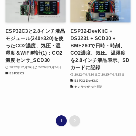
ESP32C3と2.8インチ液晶
ESP32-DevKitC +
モジュール(240×320)を使
DS3231 + SCD30 +
ったCO2濃度、気圧・温
BME280で日時・時刻、
湿度＆WiFi時計(1)：CO2
CO2濃度、気圧、温湿度
濃度センサ_SCD30
を2.8インチ液晶表示、SD
カードに記録
2022年12月26日
2026年3月24日
ESP32C3
2022年9月26日
2025年6月25日
ESP32-DevKitC
センサを使った測定
1
2