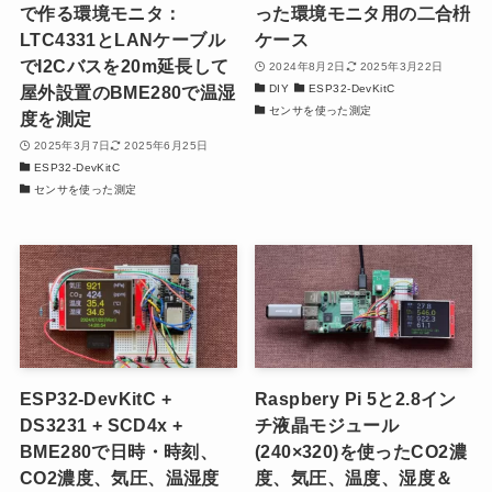
で作る環境モニタ：
った環境モニタ用の二合枡
LTC4331とLANケーブル
ケース
でI2Cバスを20m延長して
2024年8月2日
2025年3月22日
DIY
ESP32-DevKitC
屋外設置のBME280で温湿
センサを使った測定
度を測定
2025年3月7日
2025年6月25日
ESP32-DevKitC
センサを使った測定
ESP32-DevKitC +
Raspbery Pi 5と2.8イン
DS3231 + SCD4x +
チ液晶モジュール
BME280で日時・時刻、
(240×320)を使ったCO2濃
CO2濃度、気圧、温湿度
度、気圧、温度、湿度＆