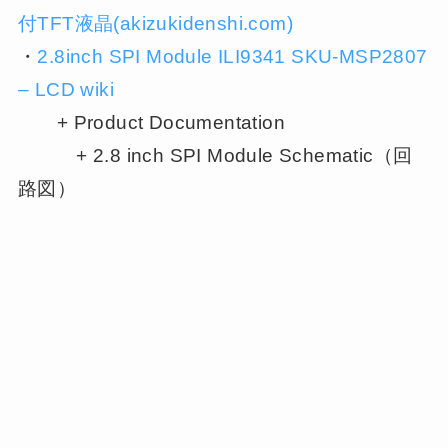
付TFT液晶(akizukidenshi.com)
・
2.8inch SPI Module ILI9341 SKU-MSP2807
– LCD wiki
+ Product Documentation
+ 2.8 inch SPI Module Schematic（回
路図）