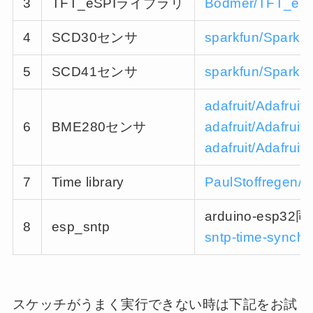
3
TFT_eSPIライブラリ
Bodmer/TFT_eS
4
SCD30センサ
sparkfun/SparkF
5
SCD41センサ
sparkfun/SparkF
adafruit/Adafrui
6
BME280センサ
adafruit/Adafruit
adafruit/Adafruit
7
Time library
PaulStoffregen/T
arduino-esp
8
esp_sntp
sntp-time-synchr
スケッチがうまく実行できない時は下記をお試