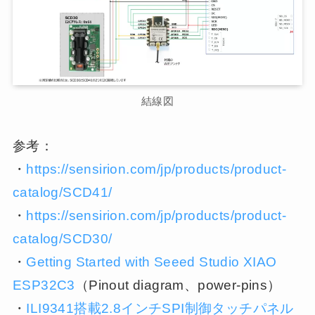
結線図
参考：
・
https://sensirion.com/jp/products/product-
catalog/SCD41/
・
https://sensirion.com/jp/products/product-
catalog/SCD30/
・
Getting Started with Seeed Studio XIAO
ESP32C3
（Pinout diagram、power-pins）
・
ILI9341搭載2.8インチSPI制御タッチパネル