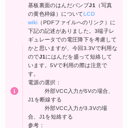
基板裏面のはんだバンプ
J1
（写真
の黄色枠線）について
LCD
wiki
（PDFファイルへのリンク）に
下記の記述がありました。3端子レ
ギュレータでの電圧降下を考慮して
かと思いますが、今回3.3Vで利用な
ので
J1
にはんだを盛って短絡して
います。5Vで利用の際は注意で
す。
電源の選択：
外部VCC入力が5Vの場合、
J1を断線する
外部VCC入力が3.3Vの場
合、J1を短絡する
参考：