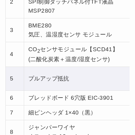
2
SPI制御タッチパネル付TFT液晶
MSP2807
BME280
3
気圧、温湿度センサ モジュール
CO
センサモジュール【SCD41】
2
4
(二酸化炭素＋温度/湿度センサ)
5
プルアップ抵抗
6
ブレッドボード 6穴版 EIC-3901
7
細ピンヘッダ 1×40（黒）
ジャンパーワイヤ
8