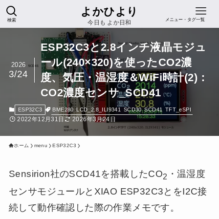
よかひより
検索
メニュー・タグ一覧
今日も よか日和
ESP32C3と2.8インチ液晶モジュ
ール(240×320)を使ったCO2濃
2026
3/24
度、気圧・温湿度＆WiFi時計(2)：
CO2濃度センサ_SCD41
BME280
LCD_2.8_ILI9341
SCD30
SCD41
TFT_eSPI
ESP32C3
2022年12月31日
2026年3月24日
ホーム
menu
ESP32C3
Sensirion社のSCD41を搭載したCO
・温湿度
2
センサモジュールとXIAO ESP32C3とをI2C接
続して動作確認した際の作業メモです。