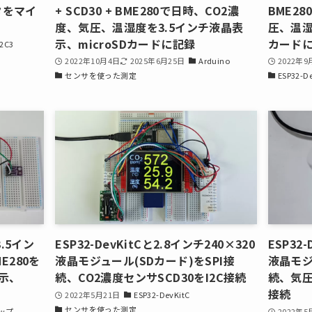
タをマイ
+ SCD30 + BME280で日時、CO2濃
BME2
度、気圧、温湿度を3.5インチ液晶表
圧、温湿
示、microSDカードに記録
カード
2C3
2022年10月4日
2025年6月25日
Arduino
2022年9
センサを使った測定
ESP32-D
と3.5イン
ESP32-DevKitCと2.8インチ240×320
ESP32
E280を
液晶モジュール(SDカード)をSPI接
液晶モジ
示、
続、CO2濃度センサSCD30をI2C接続
続、気圧
接続
2022年5月21日
ESP32-DevKitC
センサを使った測定
ップ
2022年5