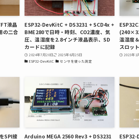
チTFT液晶
ESP32-DevKitC + DS3231 + SCD4x +
ESP3
タ用の二合
BME280で日時・時刻、CO2濃度、気
(240
圧、温湿度を2.8インチ液晶表示、SD
温湿度＆
カードに記録
スロット
2024年7月20日
2025年6月25日
2023年1
ESP32-DevKitC
センサを使った測定
をSPI接
Arduino MEGA 2560 Rev3 + DS3231
ESP32-D