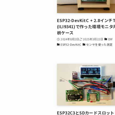
ESP32-DevKitC + 2.8イン
(ILI9341)で作った環境モニ
枡ケース
2024年8月2日
2025年3月22日
DIY
ESP32-DevKitC
センサを使った測定
ESP32C3とSDカードスロット