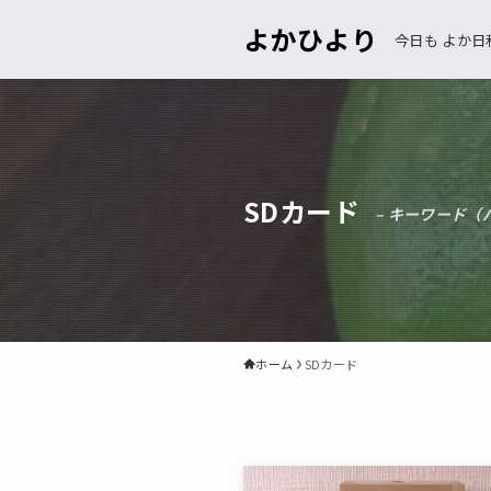
よかひより
今日も よか日
SDカード
– キーワード（
ホーム
SDカード