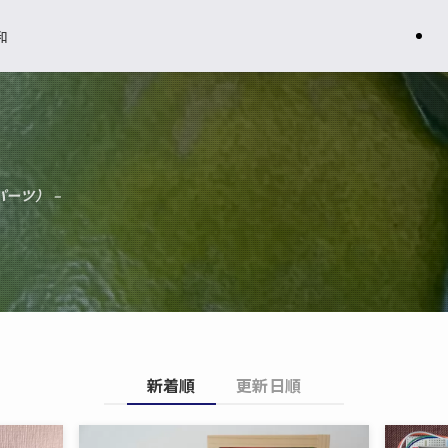
和
パーツ） –
新着順
更新日順