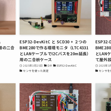
晶
ESP32-DevKitC と SCD30 + ２つの
ESP32-
タ用の二合
BME280で作る環境モニタ（LTC4331
BME28
とLANケーブルでI2Cバスを20m延長）
とLAN
用の二合枡ケース
て屋外設
2025年3月25日
DIY
ESP32-DevKitC
2025年3
センサを使った測定
センサを