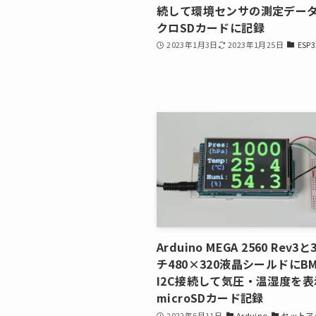
続して環境センサの測定デー
クロSDカードに記録
2023年1月3日
2023年1月25日
ESP3
Arduino MEGA 2560 Rev3
チ480×320液晶シールドにBM
I2C接続して気圧・温湿度を表
microSDカード記録
2022年6月11日
Arduino
セットア