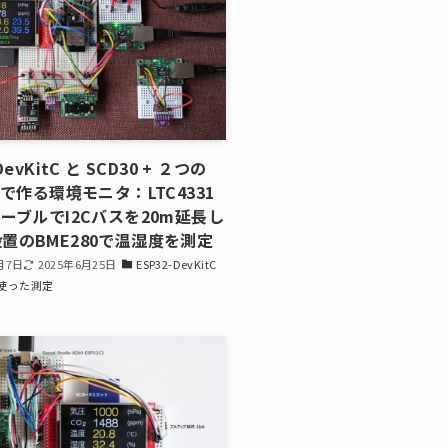
DevKitC と SCD30 + ２つの
0で作る環境モニタ：LTC4331
ケーブルでI2Cバスを20m延長し
置のBME280で温湿度を測定
月7日
2025年6月25日
ESP32-DevKitC
使った測定