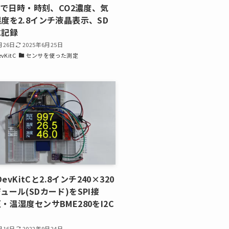
80で日時・時刻、CO2濃度、気
度を2.8インチ液晶表示、SD
に記録
月26日
2025年6月25日
evKitC
センサを使った測定
-DevKitCと2.8インチ240×320
ュール(SDカード)をSPI接
・温湿度センサBME280をI2C
月16日
2022年9月24日