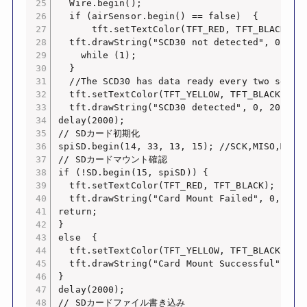
  Wire.begin();

  if (airSensor.begin() == false)  {

      tft.setTextColor(TFT_RED, TFT_BLACK);

  tft.drawString("SCD30 not detected", 0, 20,
    while (1);

  }

  //The SCD30 has data ready every two second
  tft.setTextColor(TFT_YELLOW, TFT_BLACK);

  tft.drawString("SCD30 detected", 0, 20, 4);
delay(2000);

// SDカード初期化

spiSD.begin(14, 33, 13, 15); //SCK,MISO,MOSI,
// SDカードマウント確認

if (!SD.begin(15, spiSD)) {

  tft.setTextColor(TFT_RED, TFT_BLACK);

  tft.drawString("Card Mount Failed", 0, 50, 
return;

}

else  {

  tft.setTextColor(TFT_YELLOW, TFT_BLACK);

  tft.drawString("Card Mount Successful", 0, 
}

delay(2000);

// SDカードファイル書き込み
