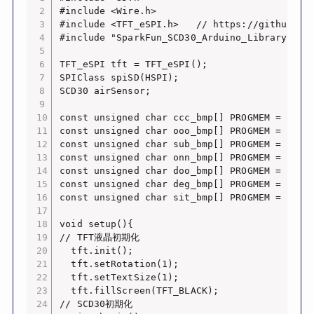
#include <Wire.h>

#include <TFT_eSPI.h>   // https://github.com
#include "SparkFun_SCD30_Arduino_Library.h" /
TFT_eSPI tft = TFT_eSPI();

SPIClass spiSD(HSPI);

SCD30 airSensor;

const unsigned char ccc_bmp[] PROGMEM = {0x0
const unsigned char ooo_bmp[] PROGMEM = {0x0
const unsigned char sub_bmp[] PROGMEM = {0x0
const unsigned char onn_bmp[] PROGMEM = {0x0
const unsigned char doo_bmp[] PROGMEM = {0x0
const unsigned char deg_bmp[] PROGMEM = {0x0
const unsigned char sit_bmp[] PROGMEM = {0x0
void setup(){

// TFT液晶初期化

  tft.init();

  tft.setRotation(1);

  tft.setTextSize(1);

  tft.fillScreen(TFT_BLACK);

// SCD30初期化
