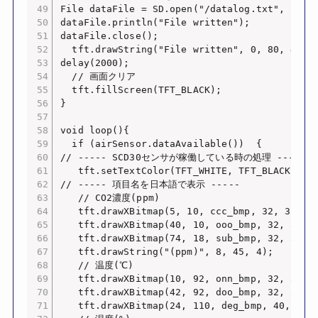
File dataFile = SD.open("/datalog.txt", FILE_
dataFile.println("File written");

dataFile.close();

  tft.drawString("File written", 0, 80, 4);

delay(2000);

  // 画面クリア

  tft.fillScreen(TFT_BLACK);

}

void loop(){

  if (airSensor.dataAvailable())  {

// ----- SCD30センサが稼働している時の処理 -----

   tft.setTextColor(TFT_WHITE, TFT_BLACK);

// ----- 項目名を日本語で表示 -----

   // CO2濃度(ppm)

   tft.drawXBitmap(5, 10, ccc_bmp, 32, 32, 0x
   tft.drawXBitmap(40, 10, ooo_bmp, 32, 32, 0
   tft.drawXBitmap(74, 18, sub_bmp, 32, 32, 0
   tft.drawString("(ppm)", 8, 45, 4);

   // 温度(℃)

   tft.drawXBitmap(10, 92, onn_bmp, 32, 32, 0
   tft.drawXBitmap(42, 92, doo_bmp, 32, 32, 0
   tft.drawXBitmap(24, 110, deg_bmp, 40, 40, 