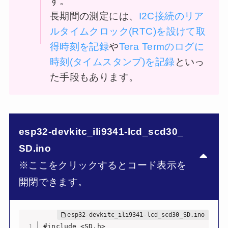
す。
長期間の測定には、
I2C接続のリア
ルタイムクロック(RTC)を設けて取
得時刻を記録
や
Tera Termのログに
時刻(タイムスタンプ)を記録
といっ
た手段もあります。
esp32-devkitc_ili9341-lcd_scd30_
SD.ino
※ここをクリックするとコード表示を
開閉できます。
#include <SD.h>
