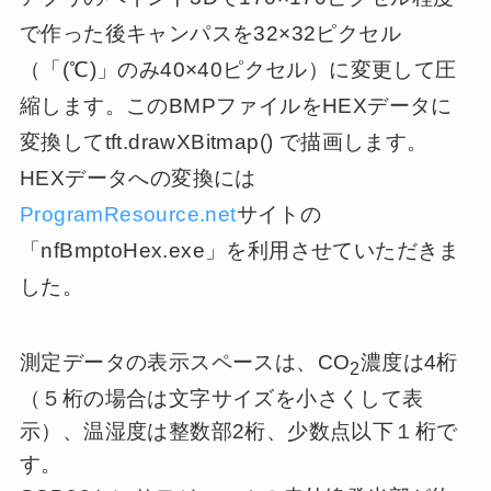
で作った後キャンパスを32×32ピクセル
（「(℃)」のみ40×40ピクセル）に変更して圧
縮します。このBMPファイルをHEXデータに
変換してtft.drawXBitmap() で描画します。
HEXデータへの変換には
ProgramResource.net
サイトの
「nfBmptoHex.exe」を利用させていただきま
した。
測定データの表示スペースは、CO
濃度は4桁
2
（５桁の場合は文字サイズを小さくして表
示）、温湿度は整数部2桁、少数点以下１桁で
す。