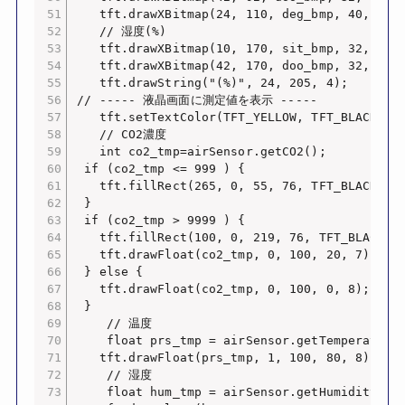
   tft.drawXBitmap(24, 110, deg_bmp, 40, 40, 
   // 湿度(%)

   tft.drawXBitmap(10, 170, sit_bmp, 32, 32, 
   tft.drawXBitmap(42, 170, doo_bmp, 32, 32, 
   tft.drawString("(%)", 24, 205, 4);

// ----- 液晶画面に測定値を表示 -----

   tft.setTextColor(TFT_YELLOW, TFT_BLACK);

   // CO2濃度

   int co2_tmp=airSensor.getCO2();

 if (co2_tmp <= 999 ) {

   tft.fillRect(265, 0, 55, 76, TFT_BL
 }

 if (co2_tmp > 9999 ) {

   tft.fillRect(100, 0, 219, 76, TFT_BLAC
   tft.drawFloat(co2_tmp, 0, 100, 20, 7
 } else {

   tft.drawFloat(co2_tmp, 0, 100, 0, 8);  
 }

    // 温度

    float prs_tmp = airSensor.getTemperature(
   tft.drawFloat(prs_tmp, 1, 100, 80, 8);

    // 湿度

    float hum_tmp = airSensor.getHumidity();
