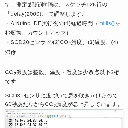
す。測定(記録)間隔は、スケッチ126行の
「delay(2000);」で調整します。
・Arduino IDE実行後の(1)経過時間（
millis()
を
秒変換、カウントアップ）
・SCD30センサ の(2)CO
濃度、(3)温度、(4)
2
湿度
CO
濃度は整数、温度・湿度は少数点以下2桁
2
です。
SCD30センサに近づいて息を吹きかけたので
60秒あたりからCO
濃度が急上昇しています。
2