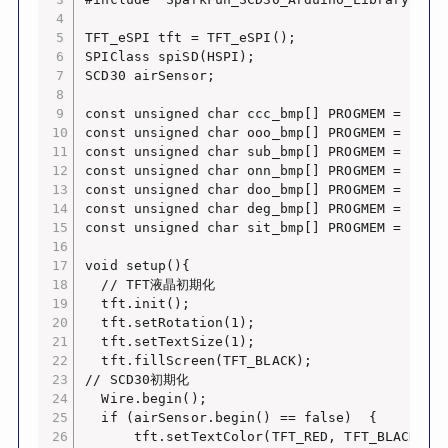
TFT_eSPI tft = TFT_eSPI();

SPIClass spiSD(HSPI);

SCD30 airSensor;

const unsigned char ccc_bmp[] PROGMEM = {0x0
const unsigned char ooo_bmp[] PROGMEM = {0x0
const unsigned char sub_bmp[] PROGMEM = {0x0
const unsigned char onn_bmp[] PROGMEM = {0x0
const unsigned char doo_bmp[] PROGMEM = {0x0
const unsigned char deg_bmp[] PROGMEM = {0x0
const unsigned char sit_bmp[] PROGMEM = {0x0
void setup(){

  // TFT液晶初期化

  tft.init();

  tft.setRotation(1);

  tft.setTextSize(1);

  tft.fillScreen(TFT_BLACK);

// SCD30初期化

  Wire.begin();

  if (airSensor.begin() == false)  {

      tft.setTextColor(TFT_RED, TFT_BLACK);
