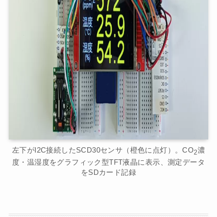
左下がI2C接続したSCD30センサ（橙色に点灯）。CO
濃
2
度・温湿度をグラフィック型TFT液晶に表示、測定データ
をSDカード記録