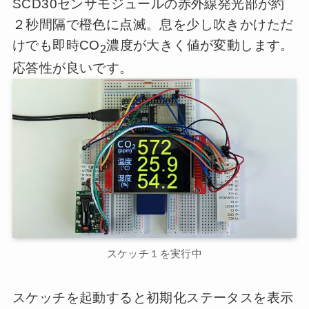
SCD30センサモジュールの赤外線発光部が約
２秒間隔で橙色に点滅。息を少し吹きかけただ
けでも即時CO
濃度が大きく値が変動します。
2
応答性が良いです。
スケッチ１を実行中
スケッチを起動すると初期化ステータスを表示