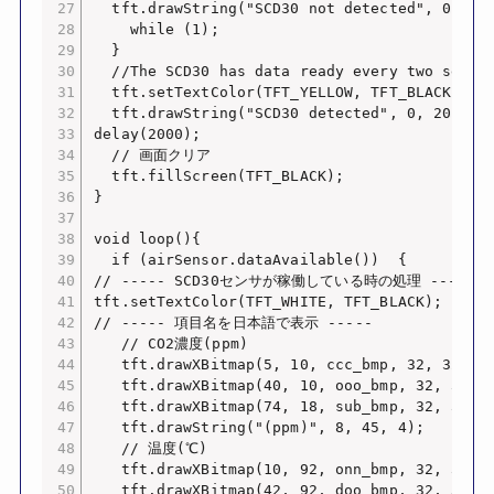
  tft.drawString("SCD30 not detected", 0, 20,
    while (1);

  }

  //The SCD30 has data ready every two second
  tft.setTextColor(TFT_YELLOW, TFT_BLACK);

  tft.drawString("SCD30 detected", 0, 20, 4);
delay(2000);

  // 画面クリア

  tft.fillScreen(TFT_BLACK);

}

void loop(){

  if (airSensor.dataAvailable())  {

// ----- SCD30センサが稼働している時の処理 -----

tft.setTextColor(TFT_WHITE, TFT_BLACK);

// ----- 項目名を日本語で表示 -----

   // CO2濃度(ppm)

   tft.drawXBitmap(5, 10, ccc_bmp, 32, 32, 0x
   tft.drawXBitmap(40, 10, ooo_bmp, 32, 32, 0
   tft.drawXBitmap(74, 18, sub_bmp, 32, 32, 0
   tft.drawString("(ppm)", 8, 45, 4);

   // 温度(℃)

   tft.drawXBitmap(10, 92, onn_bmp, 32, 32, 0
   tft.drawXBitmap(42, 92, doo_bmp, 32, 32, 0