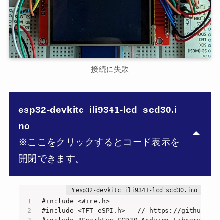
接続に失敗
esp32-devkitc_ili9341-lcd_scd30.i
no
※ここをクリックするとコード表示を
開閉できます。
#include <Wire.h>

#include <TFT_eSPI.h>   // https://github.com
#include "SparkFun_SCD30_Arduino_Library.h" /