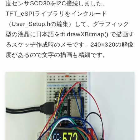
度センサSCD30をI2C接続しました。
TFT_eSPIライブラリをインクルード
（User_Setup.hの編集）して、グラフィック
型の液晶に日本語をtft.drawXBitmap() で描画す
るスケッチ作成時のメモです。240×320の解像
度があるので文字の描画も精細です。