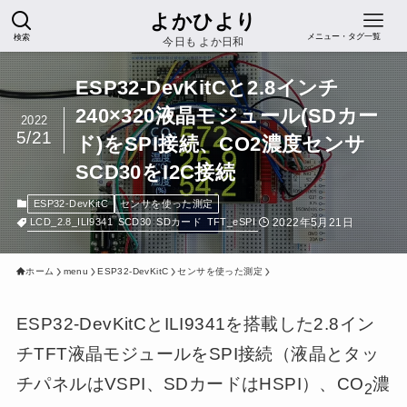
よかひより
検索
メニュー・タグ一覧
今日も よか日和
ESP32-DevKitCと2.8インチ
240×320液晶モジュール(SDカー
2022
5/21
ド)をSPI接続、CO2濃度センサ
SCD30をI2C接続
ESP32-DevKitC
センサを使った測定
2022年5月21日
LCD_2.8_ILI9341
SCD30
SDカード
TFT_eSPI
ホーム
menu
ESP32-DevKitC
センサを使った測定
ESP32-DevKitCとILI9341を搭載した2.8イン
チTFT液晶モジュールをSPI接続（液晶とタッ
チパネルはVSPI、SDカードはHSPI）、CO
濃
2