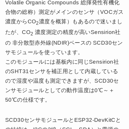
Volatile Organic Compounds 総揮発性有機化
合物の総称）測定がメインのセンサ（VOCガス
濃度からCO
濃度を概算）もあるので迷いまし
2
たが、CO
濃度測定の精度が高いSensirion社
2
の 非分散型赤外線(NDIR)ベースの SCD30セン
サモジュールを使っています。
このモジュールには基板内に同じSensirion社
のSHT31センサを補正用として内蔵している
ので湿度や温度も測定できますが、SCD30セ
ンサモジュールとしての動作温度は0℃～＋
50℃の仕様です。
SCD30センサモジュールとESP32-DevKitCと