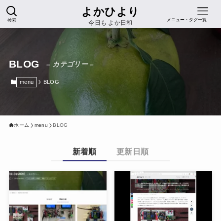
よかひより
検索
メニュー・タグ一覧
今日も よか日和
BLOG
– カテゴリー –
menu
BLOG
ホーム
menu
BLOG
新着順
更新日順