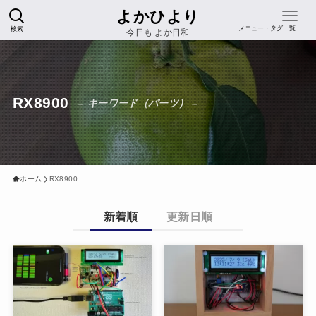
よかひより
検索
メニュー・タグ一覧
今日も よか日和
RX8900
– キーワード（パーツ） –
ホーム
RX8900
新着順
更新日順