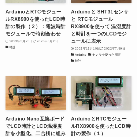
ArduinoとRTCモジュー
Arduinoと SHT31センサ
ルRX8900を使ったLCD時
と RTCモジュール
計の製作（２）：電波時計
RX8900を使って 温湿度計
モジュールで時刻合わせ
と時計を一つのLCDモジ
ュールに表示
2023年3月25日
2023年3月26日
時計
2021年11月10日
2022年7月9日
Arduino
センサを使った測定
時計
Arduino Nano互換ボード
ArduinoとRTCモジュー
でLCD時計とLCD温湿度
ルRX8900を使ったLCD時
計を小型化、二合枡に組み
計の製作（１）