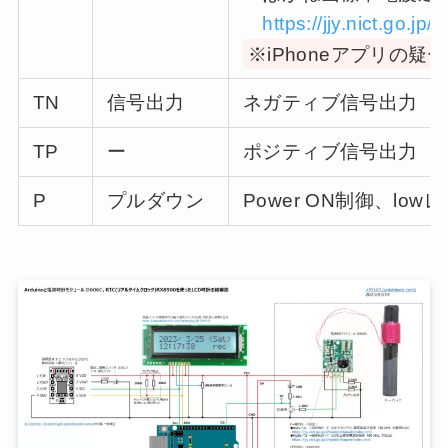
https://jjy.nict.go.j
※iPhoneアプリの疑
TN
信号出力
ネガティブ信号出力
TP
ー
ポジティブ信号出力
P
プルダウン
Power ON制御、lo