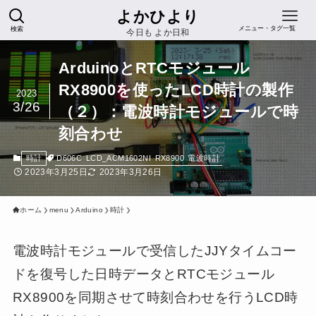
よかひより
検索
メニュー・タグ一覧
今日も よか日和
ArduinoとRTCモジュール
RX8900を使ったLCD時計の製作
2023
3/26
（２）：電波時計モジュールで時
刻合わせ
D606C
LCD_ACM1602NI
RX8900
電波時計
時計
2023年3月25日
2023年3月26日
ホーム
menu
Arduino
時計
電波時計モジュールで受信したJJYタイムコー
ドを復号した日時データとRTCモジュール
RX8900を同期させて時刻合わせを行うLCD時