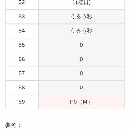
52
1(曜日)
53
うるう秒
54
うるう秒
55
0
56
0
57
0
58
0
59
P0（M）
参考：