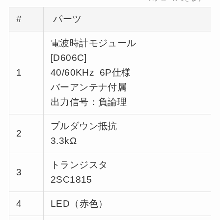
#
パーツ
電波時計モジュール
[D606C]
1
40/60KHz 6P仕様
バーアンテナ付属
出力信号：負論理
プルダウン抵抗
2
3.3kΩ
トランジスタ
3
2SC1815
4
LED（赤色）