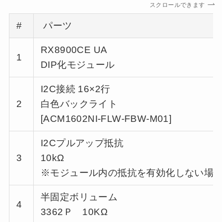
スクロールできます
#
パーツ
RX8900CE UA
1
DIP化モジュール
I2C接続 16×2行
2
白色バックライト
[ACM1602NI-FLW-FBW-M01]
I2Cプルアップ抵抗
3
10kΩ
※モジュール内の抵抗を有効化しない場
半固定ボリューム
4
3362Ｐ 10KΩ