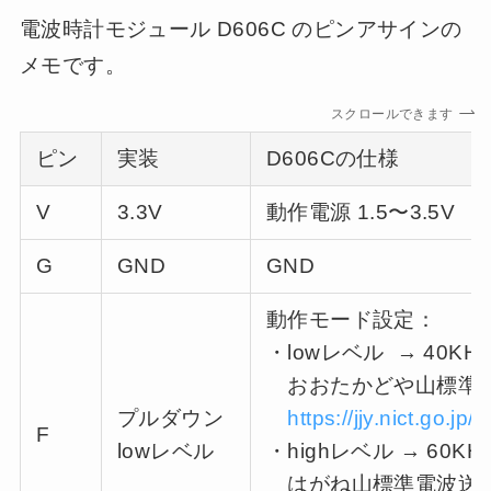
電波時計モジュール
D606C のピンアサインの
メモです。
スクロールできます
ピン
実装
D606Cの仕様
V
3.3V
動作電源 1.5〜3.5V
G
GND
GND
動作モード設定：
・lowレベル → 40KH
おおたかどや山標準電波
プルダウン
https://jjy.nict.go.jp
F
lowレベル
・highレベル → 60K
はがね山標準電波送信所