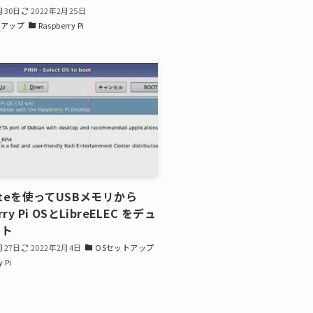
月30日
2022年2月25日
トアップ
Raspberry Pi
Liteを使ってUSBメモリから
rry Pi OSとLibreELEC をデュ
ート
月27日
2022年2月4日
OSセットアップ
y Pi