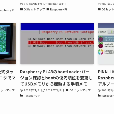
2021年9月12日
2023年1月31日
2021年7
OSセットアップ
Raspberry Pi
OSセッ
aspberry Pi
チ公式タッ
Raspberry Pi 4Bのbootloaderバー
PINN-
モニタでマ
ジョン確認とbootの優先順位を変更し
Raspbe
てUSBメモリから起動する手順メモ
アルブ
セットアップ
2021年7月3日
2022年7月7日
OSセットアップ
2021年6
Raspberry Pi
Raspberr