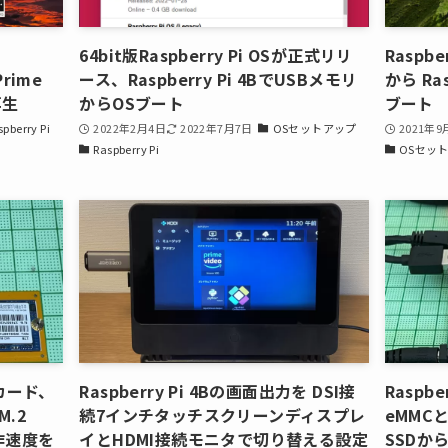
64bit版Raspberry Pi OSが正式リリ
Raspbe
Prime
ース、Raspberry Pi 4BでUSBメモリ
から Ras
再生
からOSブート
ブート
spberry Pi
2022年2月4日
2022年7月7日
OSセットアップ
2021年9
Raspberry Pi
OSセッ
SDカード、
Raspberry Pi 4Bの画面出力を DSI接
Raspbe
M.2
続7インチタッチスクリーンディスプレ
eMMCと
動作速度を
イとHDMI接続モニタで切り替える設定
SSDか