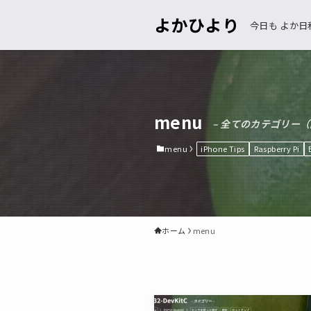
よかひより
今日も よか日
menu
– 全てのカテゴリー（
menu
iPhone Tips
Raspberry Pi
ホーム
menu