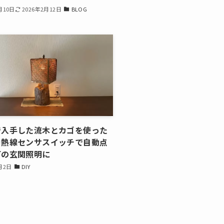
月10日
2026年2月12日
BLOG
で入手した流木とカゴを使った
を熱線センサスイッチで自動点
灯の玄関照明に
月2日
DIY