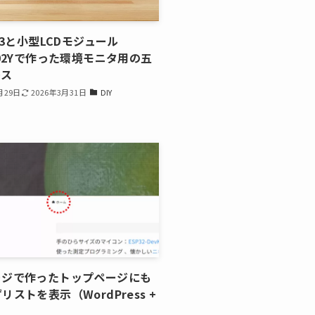
2C3と小型LCDモジュール
602Yで作った環境モニタ用の五
ース
月29日
2026年3月31日
DIY
ージで作ったトップページにも
リストを表示（WordPress +
）