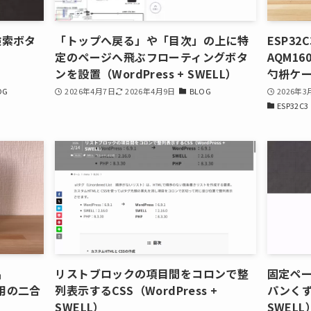
検索ボタ
「トップへ戻る」や「目次」の上に特
ESP3
定のページへ飛ぶフローティングボタ
AQM1
ンを設置（WordPress + SWELL）
勺枡ケ
OG
2026年4月7日
2026年4月9日
BLOG
2026年3
ESP32C3
晶
リストブロックの項目間をコロンで整
固定ペ
タ用の二合
列表示するCSS（WordPress +
パンくず
SWELL）
SWELL