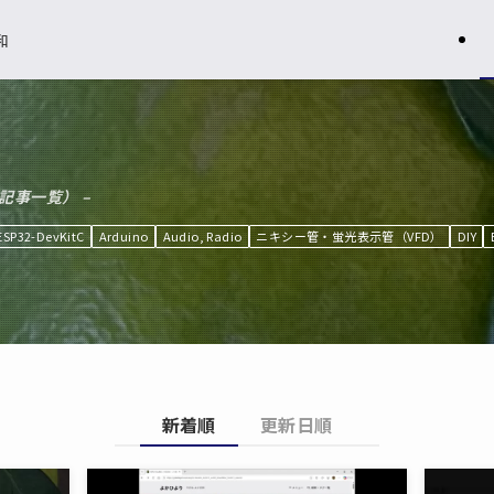
和
記事一覧） –
ESP32-DevKitC
Arduino
Audio, Radio
ニキシー管・蛍光表示管（VFD）
DIY
新着順
更新日順