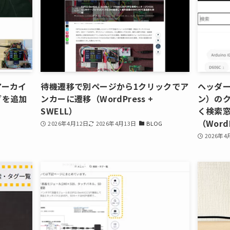
アーカイ
待機遷移で別ページから1クリックでア
ヘッダ
ブを追加
ンカーに遷移（WordPress +
ン）の
SWELL）
く検索
（WordP
2026年4月12日
2026年4月13日
BLOG
2026年4