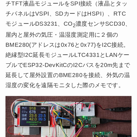
チTFT液晶モジュールをSPI接続（液晶とタッ
チパネルはVSPI、SDカードはHSPI）、RTC
モジュールDS3231、CO
濃度センサSCD30、
2
屋内と屋外の気圧・温湿度測定用に２個の
BME280(アドレスは0x76と0x77)をI2C接続。
絶縁型I2C延長モジュールLTC4331とLANケー
ブルでESP32-DevKitCのI2Cバスを20m先まで
延長して屋外設置のBME280を接続、外気の温
湿度の変化を遠隔モニタした際のメモです。