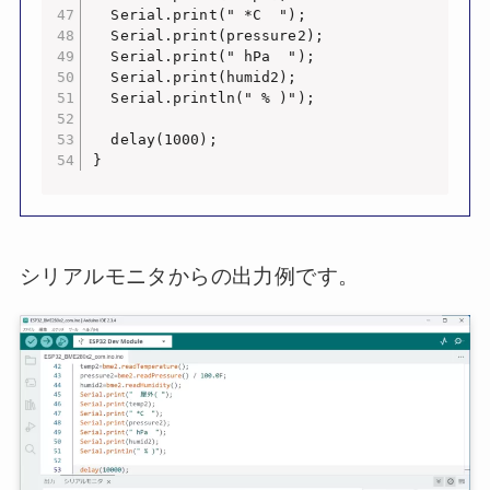
  Serial.print(" *C  ");

  Serial.print(pressure2);

  Serial.print(" hPa  ");

  Serial.print(humid2);

  Serial.println(" % )");

  delay(1000);

}
シリアルモニタからの出力例です。