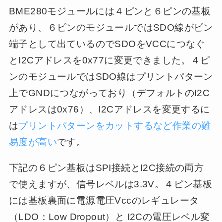
BME280モジュールには４ピンと６ピンの基板
があり、６ピンのモジュールではSDO線がピン
端子として出ているのでSDOをVCCにつなぐ
とI2Cアドレスを0x77に変更できました。４ピ
ンのモジュールではSDO線はプリントパターン
上でGNDにつながっており（デフォルトのI2C
アドレスは0x76）、I2Cアドレスを変更するに
は
プリントパターンをカットするなど作業の難
易度が高い
です。
下記の６ピン基板はSPI接続とI2C接続の両方
で使えますが、信号レベルは3.3V。４ピン基板
には基板裏面に電源電圧Vccのレギュレータ
（LDO：Low Dropout）と I2Cの電圧レベル変