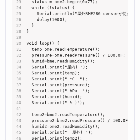
  status = bme2.begin(0x77);  

  while (!status) {

    Serial.println("屋外BME280 sensorが使えません
    delay(1000);

  }

}

void loop() { 

  temp=bme.readTemperature();

  pressure=bme.readPressure() / 100.0F;

  humid=bme.readHumidity();

  Serial.print("屋内( ");

  Serial.print(temp);

  Serial.print(" *C  ");

  Serial.print(pressure);

  Serial.print(" hPa  ");

  Serial.print(humid);

  Serial.print(" % )");

  temp2=bme2.readTemperature();

  pressure2=bme2.readPressure() / 100.0F;

  humid2=bme2.readHumidity();

  Serial.print("  屋外( ");

  Serial.print(temp2);
