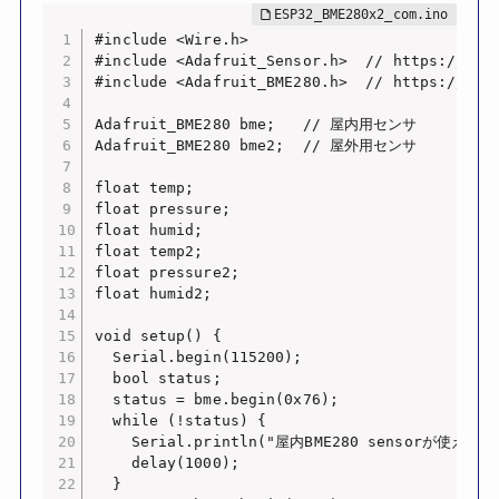
#include <Wire.h>

#include <Adafruit_Sensor.h>  // https://gith
#include <Adafruit_BME280.h>  // https://gith
Adafruit_BME280 bme;   // 屋内用センサ

Adafruit_BME280 bme2;  // 屋外用センサ

float temp;

float pressure;

float humid;

float temp2;

float pressure2;

float humid2;

void setup() {

  Serial.begin(115200);

  bool status;

  status = bme.begin(0x76);  

  while (!status) {

    Serial.println("屋内BME280 sensorが使えません
    delay(1000);

  }
