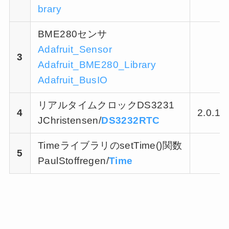
brary
BME280センサ
Adafruit_Sensor
3
Adafruit_BME280_Library
Adafruit_BusIO
リアルタイムクロックDS3231
4
2.0.1
JChristensen/
DS3232RTC
TimeライブラリのsetTime()関数
5
PaulStoffregen/
Time