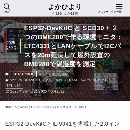
よかひより
検索
メニュー・タグ一覧
今日も よか日和
ESP32-DevKitC と SCD30 + ２
つのBME280で作る環境モニタ：
2025
LTC4331とLANケーブルでI2Cバ
6/25
スを20m延長して屋外設置の
BME280で温湿度を測定
ESP32-DevKitC
センサを使った測定
BME280
DS3231
LCD_2.8_ILI9341
LTC4331
SCD30
SDカード
TFT_eSPI
2025年3月7日
2025年6月25日
ホーム
menu
ESP32-DevKitC
センサを使った測定
ESP32-DevKitCとILI9341を搭載した2.8イン