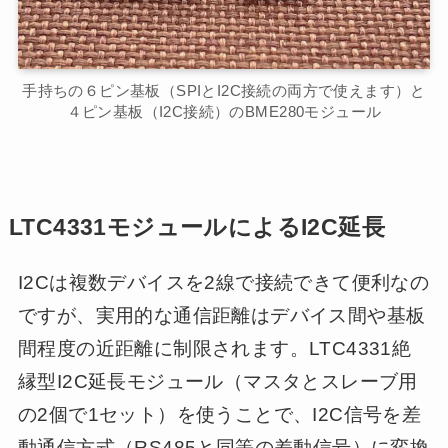
手持ちの６ピン基板（SPIとI2C接続の両方で使えます）と
４ピン基板（I2C接続）のBME280モジュール
LTC4331モジュールによるI2C延長
I2Cは複数デバイスを2線で接続できて便利なの
ですが、実用的な通信距離はデバイス間や基板
間程度の近距離に制限されます。LTC4331絶
縁型I2C延長モジュール（マスタとスレーブ用
の2個で1セット）を使うことで、I2C信号を差
動通信方式（RS485と同等の差動信号）に変換