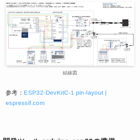
結線図
参考：
ESP32-DevKitC-1 pin-layout |
espressif.com