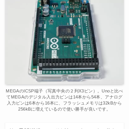
MEGAのICSP端子（写真中央の２列X3ピン）。Unoと比べ
てMEGAのデジタル入出力ピンは14本から54本、アナログ
入力ピンは6本から16本に、フラッシュメモリは32kBから
256kBに増えているので使い勝手が良いです。