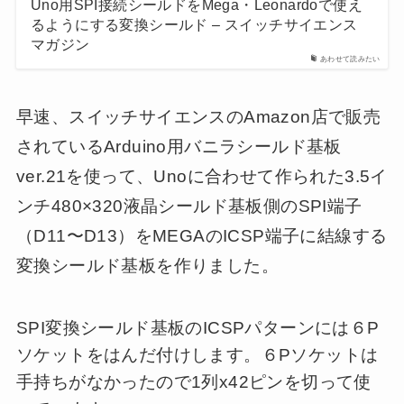
Uno用SPI接続シールドをMega・Leonardoで使え
るようにする変換シールド – スイッチサイエンス
マガジン
あわせて読みたい
早速、スイッチサイエンスのAmazon店で販売
されているArduino用バニラシールド基板
ver.21を使って、Unoに合わせて作られた3.5イ
ンチ480×320液晶シールド基板側のSPI端子
（D11〜D13）をMEGAのICSP端子に結線する
変換シールド基板を作りました。
SPI変換シールド基板のICSPパターンには６P
ソケットをはんだ付けします。６Pソケットは
手持ちがなかったので1列x42ピンを切って使