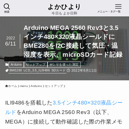
よかひより
検索
メニュー・タグ一覧
今日も よか日和
Arduino MEGA 2560 Rev3と3.5
インチ480×320液晶シールドに
2022
6/11
BME280をI2C接続して気圧・温
湿度を表示、microSDカード記録
Arduino
セットアップ
センサを使った測定
2022年6月11日
BME280
LCD_3.5_ILI9486
SDカード
ホーム
menu
Arduino
セットアップ
ILI9486を搭載した
3.5インチ480×320液晶シー
ルド
をArduino MEGA 2560 Rev3（以下、
MEGA）に接続して動作確認した際の作業メモ