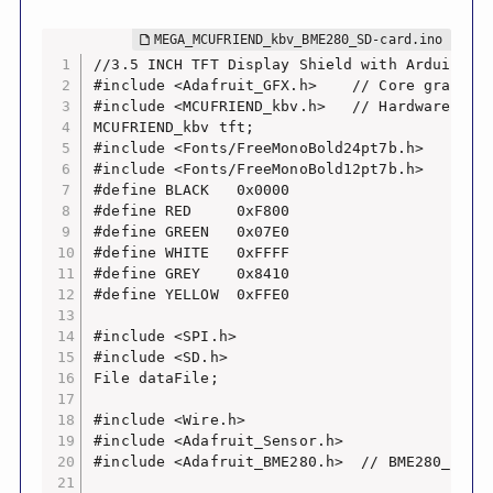
//3.5 INCH TFT Display Shield with Arduino ME
#include <Adafruit_GFX.h>    // Core graphics
#include <MCUFRIEND_kbv.h>   // Hardware-spec
MCUFRIEND_kbv tft;

#include <Fonts/FreeMonoBold24pt7b.h>

#include <Fonts/FreeMonoBold12pt7b.h>

#define BLACK   0x0000

#define RED     0xF800

#define GREEN   0x07E0

#define WHITE   0xFFFF

#define GREY    0x8410

#define YELLOW  0xFFE0

#include <SPI.h>

#include <SD.h>

File dataFile;

#include <Wire.h>

#include <Adafruit_Sensor.h>

#include <Adafruit_BME280.h>  // BME280_Libra