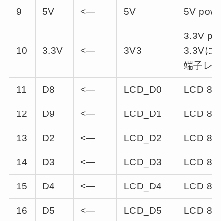
9
5V
<—
5V
5V powe
3.3V pow
10
3.3V
<—
3V3
3.3V
端子レギ
11
D8
<—
LCD_D0
LCD 8-bi
12
D9
<—
LCD_D1
LCD 8-bi
13
D2
<—
LCD_D2
LCD 8-bi
14
D3
<—
LCD_D3
LCD 8-bi
15
D4
<—
LCD_D4
LCD 8-bi
16
D5
<—
LCD_D5
LCD 8-bi