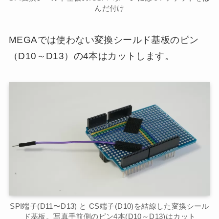
んだ付け
MEGAでは使わない変換シールド基板のピン
（D10～D13）の4本はカットします。
SPI端子(D11〜D13) と CS端子(D10)を結線した変換シール
ド基板。写真手前側のピン4本(D10～D13)はカット