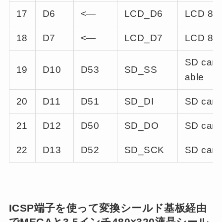
17
D6
<—
LCD_D6
LCD 8-bi
18
D7
<—
LCD_D7
LCD 8-bi
SD card 
19
D10
D53
SD_SS
able
20
D11
D51
SD_DI
SD card
21
D12
D50
SD_DO
SD card
22
D13
D52
SD_SCK
SD card 
ICSP端子を使って変換シールド基板経由
でMEGAと3.5インチ480×320液晶シール