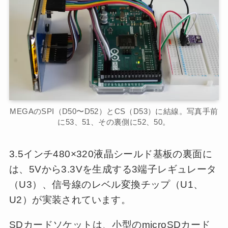
MEGAのSPI（D50〜D52）とCS（D53）に結線。写真手前
に53、51、その裏側に52、50。
3.5インチ480×320液晶シールド基板の裏面に
は、5Vから3.3Vを生成する3端子レギュレータ
（U3）、信号線のレベル変換チップ（U1、
U2）が実装されています。
SDカードソケットは、小型のmicroSDカード