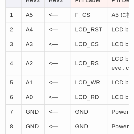
Rev3
Rev3
Pin Label
Pin Desc
1
A5
<—
F_CS
A5 に
2
A4
<—
LCD_RST
LCD bus 
3
A3
<—
LCD_CS
LCD bus 
LCD bus 
4
A2
<—
LCD_RS
evel: co
5
A1
<—
LCD_WR
LCD bus 
6
A0
<—
LCD_RD
LCD bus
7
GND
<—
GND
Power g
8
GND
<—
GND
Power g