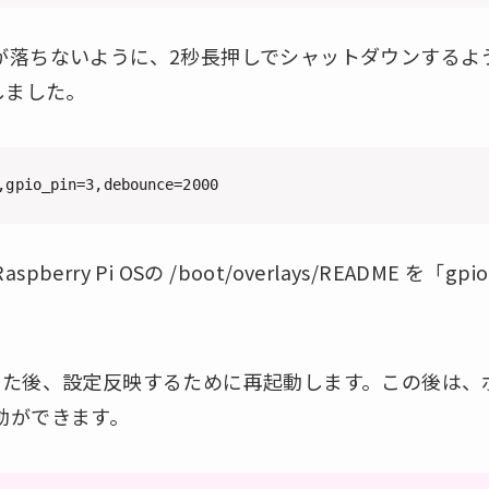
落ちないように、2秒長押しでシャットダウンするようにde
しました。
,gpio_pin=3,debounce=2000
rry Pi OSの /boot/overlays/README を「gp
書き保存した後、設定反映するために再起動します。この後は
動ができます。