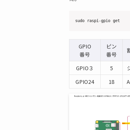
sudo raspi-gpio get
GPIO
ピン
番号
番号
GPIO３
5
GPIO24
18