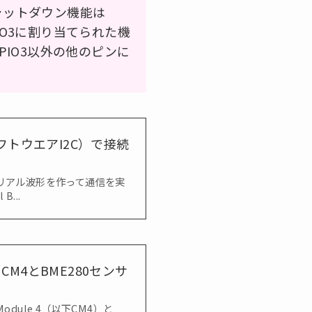
シャットダウン機能は
IO3に割り当てられた機
PIO3以外の他のピンに
イバ（ソフトウエアI2C）で接続
当のシリアル波形を作って通信を実
B...
i CM4とBME280センサ
 Module 4（以下CM4）と