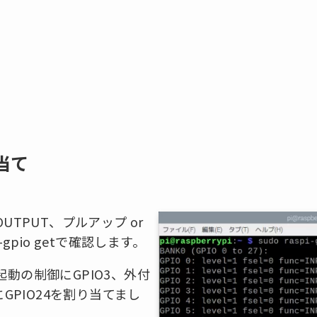
当て
 OUTPUT、プルアップ or
gpio getで確認します。
動の制御にGPIO3、外付
にGPIO24を割り当てまし