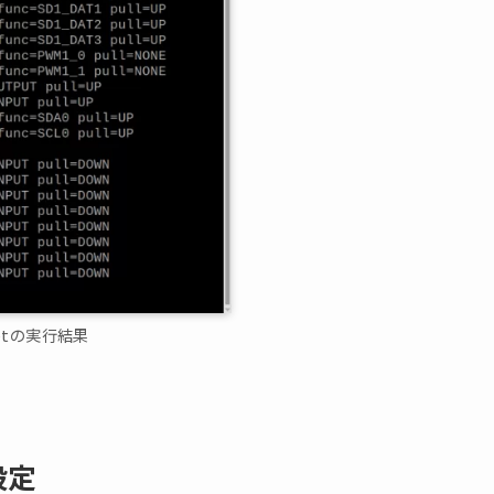
 getの実行結果
設定