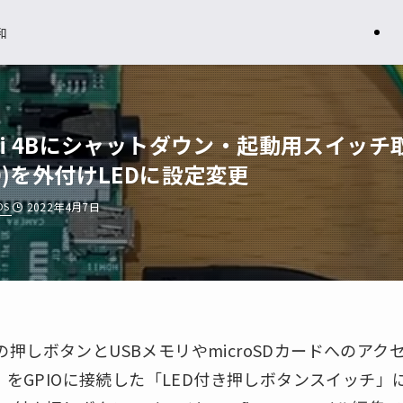
和
y pi 4Bにシャットダウン・起動用スイッチ
LED)を外付けLEDに設定変更
OS
2022年4月7日
押しボタンとUSBメモリやmicroSDカードへのアク
T LED）をGPIOに接続した「LED付き押しボタンスイッ