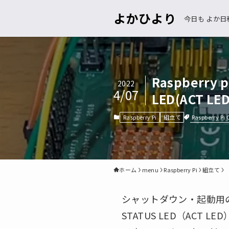
よかひより
今日も よか日
Raspberr
2022
4/07
LED(ACT 
Raspberry Pi 
Raspberry Pi
組立て
ホーム
menu
Raspberry Pi
組立て
シャットダウン・起動用の
STATUS LED（AC