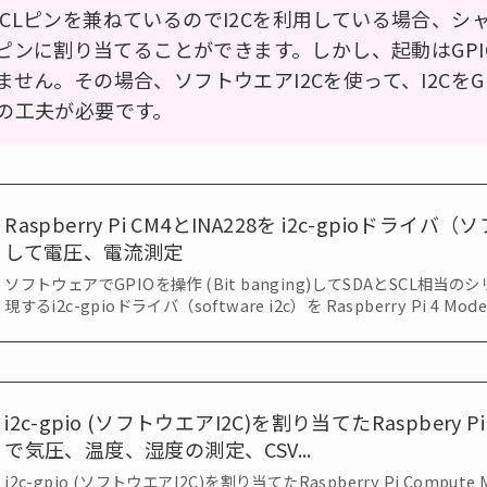
C のSCLピンを兼ねているのでI2Cを利用している場合、
他のピンに割り当てることができます。しかし、起動はGP
せん。その場合、ソフトウエアI2Cを使って、I2CをG
の工夫が必要です。
Raspberry Pi CM4とINA228を i2c-gpioドラ
して電圧、電流測定
ソフトウェアでGPIOを操作 (Bit banging)してSDAとSCL相
現するi2c-gpioドライバ（software i2c）を Raspberry Pi 4 Model 
i2c-gpio (ソフトウエアI2C)を割り当てたRaspbery P
で気圧、温度、湿度の測定、CSV...
i2c-gpio (ソフトウエアI2C)を割り当てたRaspberry Pi Compute