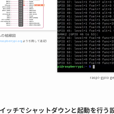
Oへの結線図
 raspberrypi.org
より引用して追記）
raspi-gpio
スイッチでシャットダウンと起動を行う