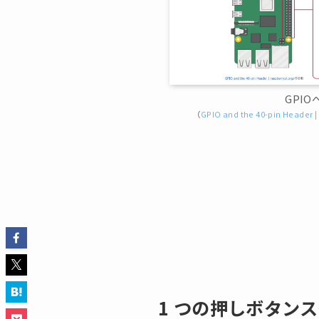
GPI
（
GPIO and the 40-pin Header |
1 つの押しボタン