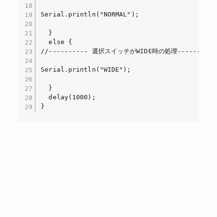
Serial.println("NORMAL");

  }

  else {

//---------- 選択スイッチがWIDE時の処理---------- 
Serial.println("WIDE");

  }

  delay(1000);

}