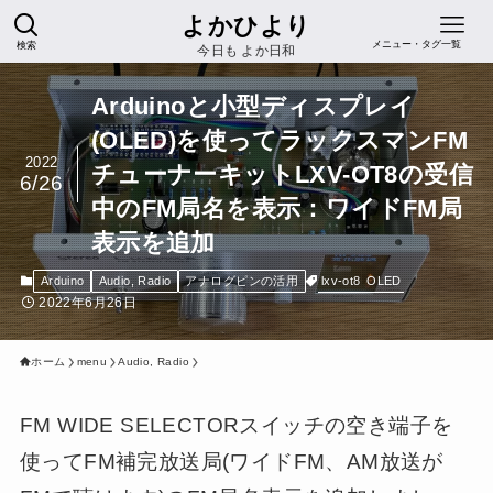
よかひより
検索
メニュー・タグ一覧
今日も よか日和
Arduinoと小型ディスプレイ
(OLED)を使ってラックスマンFM
2022
チューナーキットLXV-OT8の受信
6/26
中のFM局名を表示：ワイドFM局
表示を追加
lxv-ot8
OLED
Arduino
Audio, Radio
アナログピンの活用
2022年6月26日
ホーム
menu
Audio, Radio
FM WIDE SELECTORスイッチの空き端子を
使ってFM補完放送局(ワイドFM、AM放送が