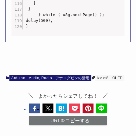
Arduino
Audio, Radio
アナログピンの活用
lxv-ot8
OLED
よかったらシェアしてね！
URLをコピーする