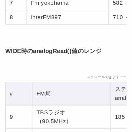
7
Fm yokohama
582 ～
8
InterFM897
710 ～
WIDE時のanalogRead()値のレンジ
スクロールできます
ステ
#
FM局
anal
TBSラジオ
9
185 ～
（90.5MHz）