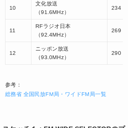
文化放送
10
234 ～
（91.6MHz）
RFラジオ日本
11
269 ～
（92.4MHz）
ニッポン放送
12
290 ～
（93.0MHz）
参考：
総務省 全国民放FM局・ワイドFM局一覧