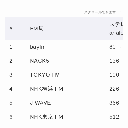
スクロールできます
ステレ
#
FM局
analo
1
bayfm
80 ～ 
2
NACK5
136 ～
3
TOKYO FM
190 ～
4
NHK横浜-FM
226 ～
5
J-WAVE
366 ～
6
NHK東京-FM
512 ～