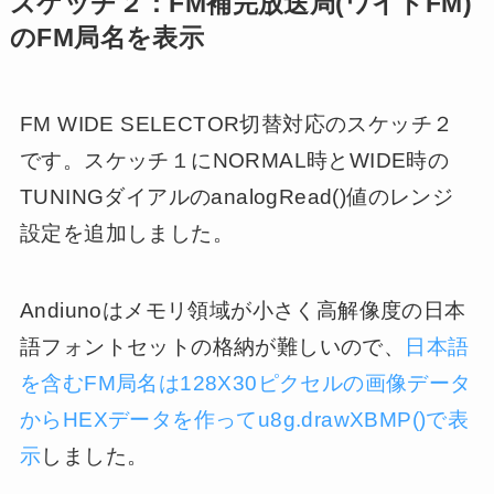
スケッチ２：FM補完放送局(ワイドFM)
のFM局名を表示
FM WIDE SELECTOR切替対応のスケッチ２
です。スケッチ１にNORMAL時とWIDE時の
TUNINGダイアルのanalogRead()値のレンジ
設定を追加しました。
Andiunoはメモリ領域が小さく高解像度の日本
語フォントセットの格納が難しいので、
日本語
を含むFM局名は128X30ピクセルの画像データ
からHEXデータを作ってu8g.drawXBMP()で表
示
しました。