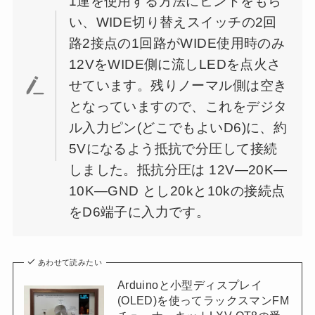
1連を使用する方法にヒントをもら
い、WIDE切り替えスイッチの2回
路2接点の1回路がWIDE使用時のみ
12VをWIDE側に流しLEDを点火さ
せています。残りノーマル側は空き
となっていますので、これをデジタ
ル入力ピン(どこでもよいD6)に、約
5Vになるよう抵抗で分圧して接続
しました。抵抗分圧は 12V—20K—
10K—GND とし20kと10kの接続点
をD6端子に入力です。
あわせて読みたい
Arduinoと小型ディスプレイ
(OLED)を使ってラックスマンFM