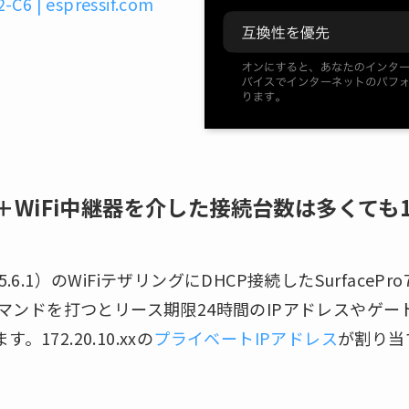
C6 | espressif.com
＋
WiFi中継器を介した接続台数は多くても
S15.6.1）のWiFiテザリングにDHCP接続したSurfacePro
onfigコマンドを打つとリース期限24時間のIPアドレスやゲ
172.20.10.xxの
プライベートIPアドレス
が割り当て
。