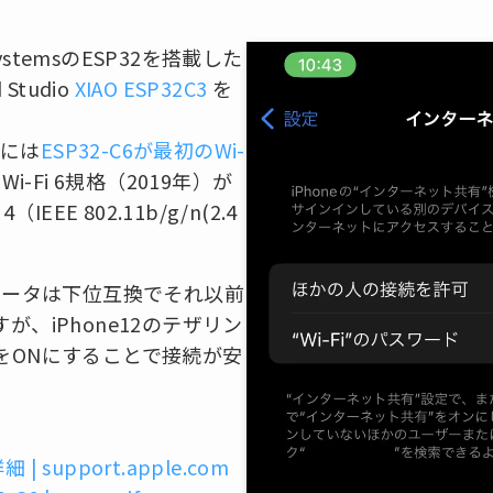
SystemsのESP32を搭載した
 Studio
XIAO ESP32C3
を
イトには
ESP32-C6が最初のWi-
-Fi 6規格（2019年）が
EEE 802.11b/g/n(2.4
-Fiルータは下位互換でそれ以前
、iPhone12のテザリン
をONにすることで接続が安
 | support.apple.com