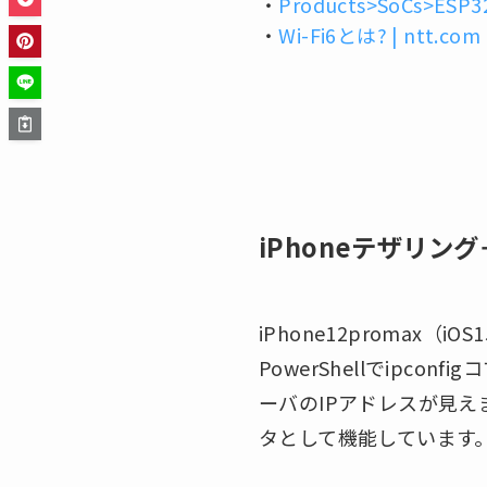
・
Products>SoCs>ESP32-
・
Wi-Fi6とは? | ntt.com
iPhoneテザリング
iPhone12promax（iO
PowerShellでipc
ーバのIPアドレスが見えます。
タとして機能しています