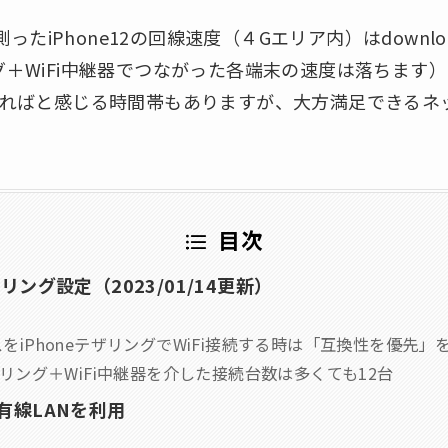
測ったiPhone12の回線速度（４Gエリア内）はdownload
ング＋WiFi中継器でつながった各端末の速度は落ちます
しあればと感じる時間帯もありますが、大方満足できる
目次
ザリング設定（2023/01/14更新）
スをiPhoneテザリングでWiFi接続する時は「互換性を優先」
テザリング＋WiFi中継器を介した接続台数は多くても12台
で有線LANを利用