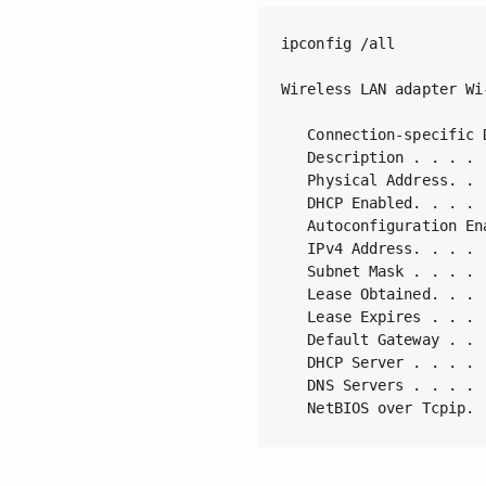
ipconfig /all

Wireless LAN adapter Wi-
   Connection-specific 
   Description . . . . 
   Physical Address. . 
   DHCP Enabled. . . . 
   Autoconfiguration En
   IPv4 Address. . . . 
   Subnet Mask . . . . 
   Lease Obtained. . . 
   Lease Expires . . . 
   Default Gateway . . 
   DHCP Server . . . . 
   DNS Servers . . . . 
   NetBIOS over Tcpip. 