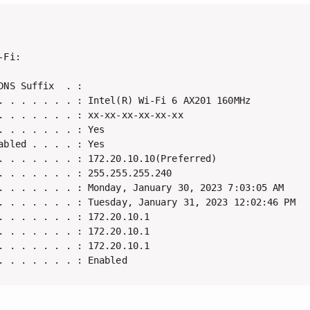
Fi:

DNS Suffix  . :

. . . . . . . : Intel(R) Wi-Fi 6 AX201 160MHz

. . . . . . . : xx-xx-xx-xx-xx-xx

. . . . . . . : Yes

abled . . . . : Yes

. . . . . . . : 172.20.10.10(Preferred)

. . . . . . . : 255.255.255.240

. . . . . . . : Monday, January 30, 2023 7:03:05 AM

. . . . . . . : Tuesday, January 31, 2023 12:02:46 PM

. . . . . . . : 172.20.10.1

. . . . . . . : 172.20.10.1

. . . . . . . : 172.20.10.1

. . . . . . . : Enabled