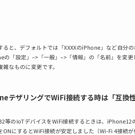
と、デフォルトでは「XXXXのiPhone」など自分の名
oneの「設定」–>「一般」–>「情報」の「名前」を変
複雑なものに変更です。
honeテザリングでWiFi接続する時は「互換
P32等のIoTデバイスをWiFi接続するときは、iPhone
NにするとWiFi接続が安定しました（Wi-Fi 4接続