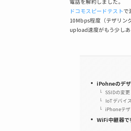
電話を解約しました。
ドコモスピードテスト
で
10Mbps程度（テザリ
upload速度がもう少
iPohneのデ
SSIDの変更
IoTデバイ
iPhone
WiFi中継器