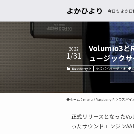
よかひより
今日も よか日
Volumio3と
2022
1/31
ュージックサ
Raspberry Pi
ラズパイオーディオ
ホーム
menu
Raspberry Pi
ラズパイ
正式リリースとなったVolu
ったサウンドエンジンAA