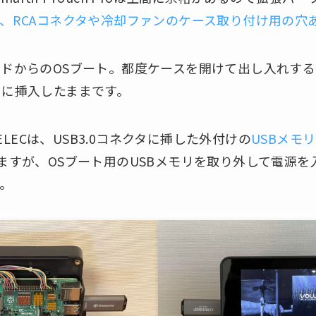
延長、RCAコネクタや冷却ファンのケース取り付け用の穴
oSDカードからのOSブート。都度ケースを開けて出し入れ
トに挿入したままです。
LibreELECは、USB3.0コネクタに挿した外付けの
USBメモリ
ますが、OSブート用のUSBメモリを取り外して電源を入れ
す。