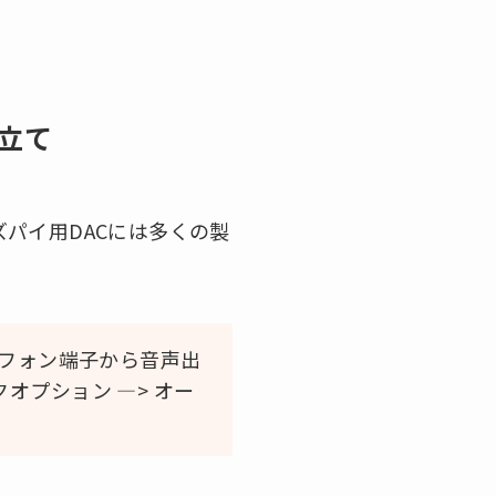
み立て
ラズパイ用DACには多くの製
ッドフォン端子から音声出
オプション —> オー