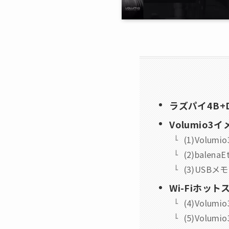
ラズパイ4B+
Volumio3
(1)Volu
(2)bale
(3)USB
Wi-Fiホッ
(4)Volu
(5)Volum