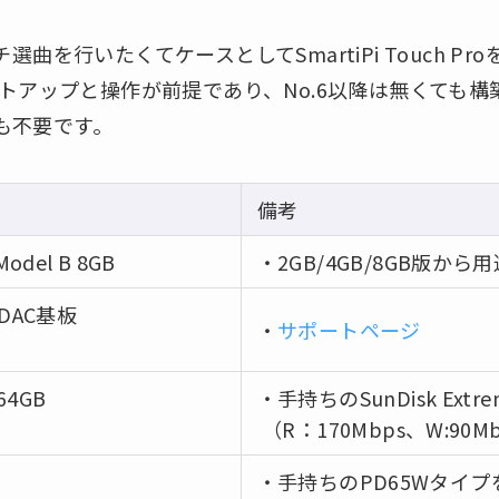
を行いたくてケースとしてSmartiPi Touch Pro
トアップと操作が前提であり、No.6以降は無くても
5も不要です。
備考
 Model B 8GB
・2GB/4GB/8GB版から
 用DAC基板
・
サポートページ
64GB
・手持ちのSunDisk Extrem
（R：170Mbps、W:90M
・手持ちのPD65Wタイプ