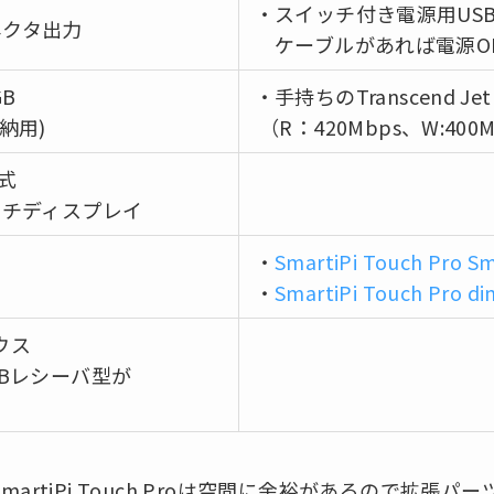
・スイッチ付き電源用USB T
コネクタ出力
ケーブルがあれば電源ON
GB
・手持ちのTranscend JetF
納用)
（R：420Mbps、W:400
公式
ッチディスプレイ
・
SmartiPi Touch Pro S
・
SmartiPi Touch Pro di
ウス
Bレシーバ型が
artiPi Touch Proは空間に余裕があるので拡張パ