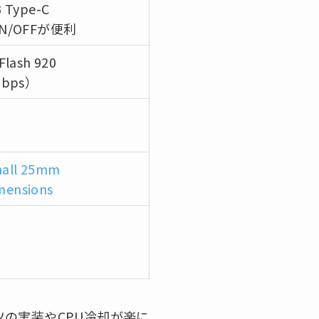
ype-C
/OFFが便利
lash 920
Mbps）
mall 25mm
mensions
ーツの実装やCPU冷却が楽に