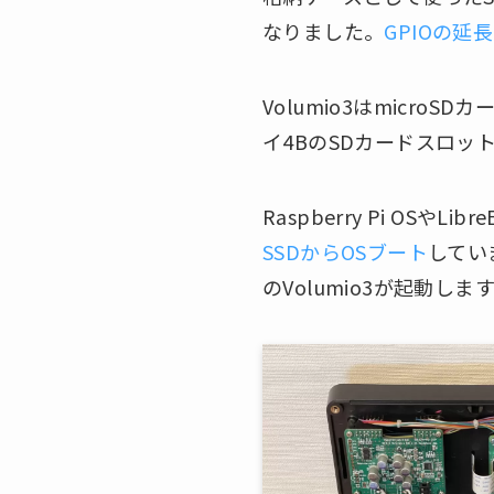
なりました。
GPIOの
Volumio3はmicr
イ4BのSDカードスロッ
Raspberry Pi OSや
SSDからOSブート
してい
のVolumio3が起動しま