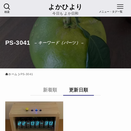
よかひより
検索
メニュー・タグ一覧
今日も よか日和
PS-3041
– キーワード（パーツ） –
ホーム
PS-3041
新着順
更新日順