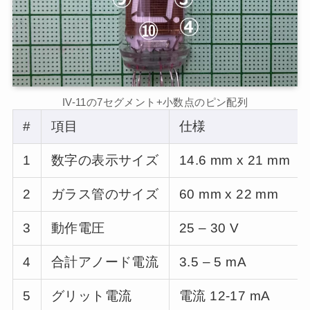
IV-11の7セグメント+小数点のピン配列
#
項目
仕様
1
数字の表示サイズ
14.6 mm x 21 mm
2
ガラス管のサイズ
60 mm x 22 mm
3
動作電圧
25 – 30 V
4
合計アノード電流
3.5 – 5 mA
5
グリット電流
電流 12-17 mA