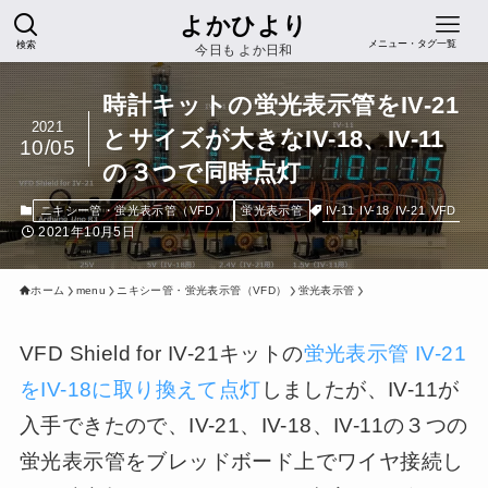
よかひより
検索
メニュー・タグ一覧
今日も よか日和
時計キットの蛍光表示管をIV-21
2021
とサイズが大きなIV-18、IV-11
10/05
の３つで同時点灯
IV-11
IV-18
IV-21
VFD
ニキシー管・蛍光表示管（VFD）
蛍光表示管
2021年10月5日
ホーム
menu
ニキシー管・蛍光表示管（VFD）
蛍光表示管
VFD Shield for IV-21キットの
蛍光表示管 IV-21
をIV-18に取り換えて点灯
しましたが、IV-11が
入手できたので、IV-21、IV-18、IV-11の３つの
蛍光表示管をブレッドボード上でワイヤ接続し