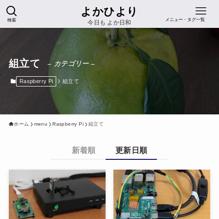
よかひより
検索
メニュー・タグ一覧
今日も よか日和
組立て
– カテゴリー –
Raspberry Pi
組立て
ホーム
menu
Raspberry Pi
組立て
新着順
更新日順