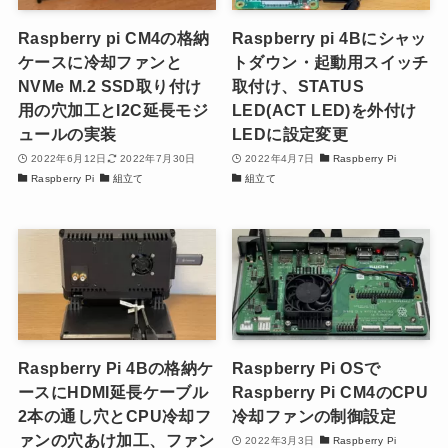
Raspberry pi CM4の格納
Raspberry pi 4Bにシャッ
ケースに冷却ファンと
トダウン・起動用スイッチ
NVMe M.2 SSD取り付け
取付け、STATUS
用の穴加工とI2C延長モジ
LED(ACT LED)を外付け
ュールの実装
LEDに設定変更
2022年6月12日
2022年7月30日
2022年4月7日
Raspberry Pi
Raspberry Pi
組立て
組立て
Raspberry Pi 4Bの格納ケ
Raspberry Pi OSで
ースにHDMI延長ケーブル
Raspberry Pi CM4のCPU
2本の通し穴とCPU冷却フ
冷却ファンの制御設定
ァンの穴あけ加工、ファン
2022年3月3日
Raspberry Pi