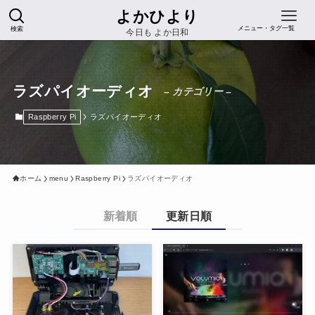
よかひより
検索
メニュー・タグ一覧
今日も よか日和
ラズパイオーディオ
– カテゴリー –
Raspberry Pi
ラズパイオーディオ
ホーム
menu
Raspberry Pi
ラズパイオーディオ
新着順
更新日順