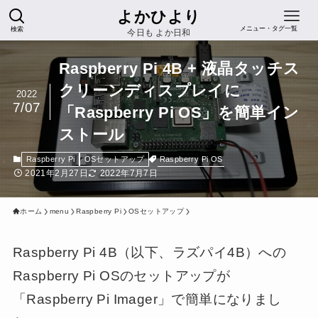
よかひより
検索
メニュー・タグ一覧
今日も よか日和
Raspberry Pi 4B + 液晶タッチス
クリーンディスプレイに
2022
7/07
「Raspberry Pi OS」を簡単イン
ストール
Raspberry Pi OS
Raspberry Pi
OSセットアップ
2021年2月27日
2022年7月7日
ホーム
menu
Raspberry Pi
OSセットアップ
Raspberry Pi 4B（以下、ラズパイ4B）への
Raspberry Pi OSのセットアップが
「Raspberry Pi Imager」で簡単になりまし