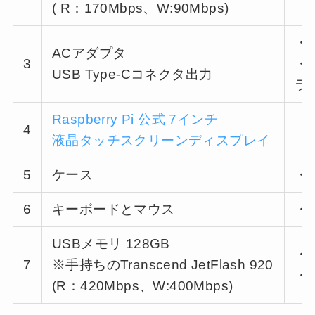
( R：170Mbps、W:90Mbps)
・
ACアダプタ
3
・
USB Type-Cコネクタ出力
ラ
Raspberry Pi 公式 7インチ
4
液晶タッチスクリーンディスプレイ
5
ケース
・
6
キーボードとマウス
・
USBメモリ 128GB
・
7
※手持ちのTranscend JetFlash 920
・
(R：420Mbps、W:400Mbps)