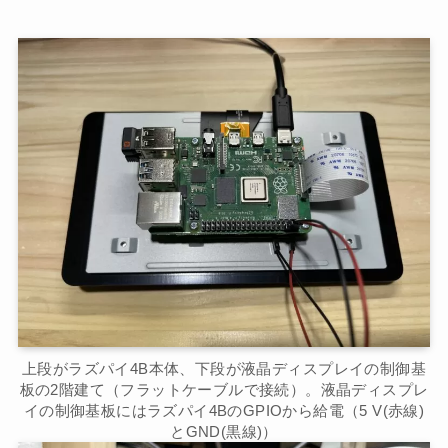
上段がラズパイ4B本体、下段が液晶ディスプレイの制御基
板の2階建て（フラットケーブルで接続）。液晶ディスプレ
イの制御基板にはラズパイ4BのGPIOから給電（5 V(赤線)
とGND(黒線)）